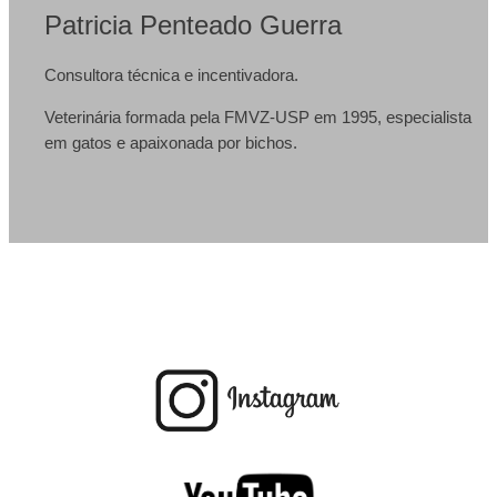
Patricia Penteado Guerra
Consultora técnica e incentivadora.
Veterinária formada pela FMVZ-USP em 1995, especialista
em gatos e apaixonada por bichos.